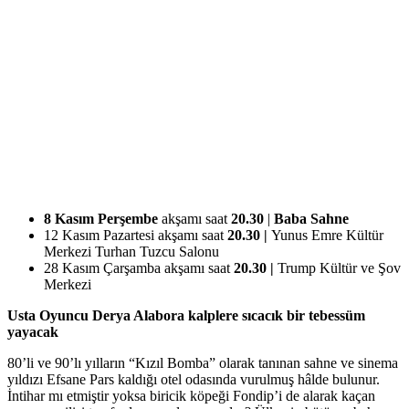
8 Kasım Perşembe
akşamı saat
20.30
|
Baba Sahne
12 Kasım Pazartesi akşamı saat
20.30 |
Yunus Emre Kültür
Merkezi Turhan Tuzcu Salonu
28 Kasım Çarşamba akşamı saat
20.30 |
Trump Kültür ve Şov
Merkezi
Usta Oyuncu Derya Alabora kalplere sıcacık bir tebessüm
yayacak
80’li ve 90’lı yılların “Kızıl Bomba” olarak tanınan sahne ve sinema
yıldızı Efsane Pars kaldığı otel odasında vurulmuş hâlde bulunur.
İntihar mı etmiştir yoksa biricik köpeği Fondip’i de alarak kaçan