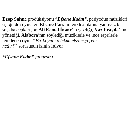
Ezop Sahne
prodüksiyonu
“Efsane Kadın”
, periyodun müzikleri
eşliğinde seyircileri
Efsane Pars
’ın renkli anılarına yanlışsız bir
seyahate çıkarıyor.
Ali Kemal İnanç
’in yazdığı,
Naz Erayda
’nın
yönettiği,
Alabora
’nın söylediği müziklerle ve ince esprilerle
renklenen oyun
“Bir bayanı nitekim efsane yapan
nedir?”
sorusunun izini sürüyor.
“Efsane Kadın”
programı