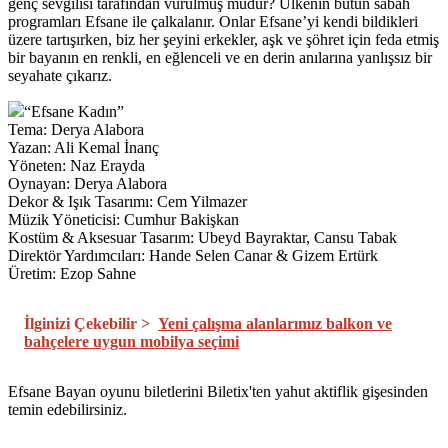
genç sevgilisi tarafından vurulmuş mudur? Ülkenin bütün sabah
programları Efsane ile çalkalanır. Onlar Efsane’yi kendi bildikleri
üzere tartışırken, biz her şeyini erkekler, aşk ve şöhret için feda etmiş
bir bayanın en renkli, en eğlenceli ve en derin anılarına yanlışsız bir
seyahate çıkarız.
“Efsane Kadın”
Tema: Derya Alabora
Yazan: Ali Kemal İnanç
Yöneten: Naz Erayda
Oynayan: Derya Alabora
Dekor & Işık Tasarımı: Cem Yilmazer
Müzik Yöneticisi: Cumhur Bakişkan
Kostüm & Aksesuar Tasarım: Ubeyd Bayraktar, Cansu Tabak
Direktör Yardımcıları: Hande Selen Canar & Gizem Ertürk
Üretim: Ezop Sahne
İlginizi Çekebilir >
Yeni çalışma alanlarımız balkon ve
bahçelere uygun mobilya seçimi
Efsane Bayan oyunu biletlerini Biletix'ten yahut aktiflik gişesinden
temin edebilirsiniz.