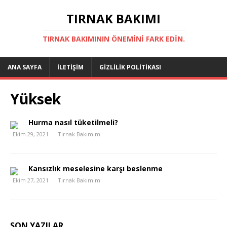
TIRNAK BAKIMI
TIRNAK BAKIMININ ÖNEMINI FARK EDIN.
ANA SAYFA
İLETIŞIM
GIZLILIK POLITIKASI
Yüksek
Hurma nasıl tüketilmeli?
Ekim 29, 2021
Tırnak Bakımım
Kansızlık meselesine karşı beslenme
Ekim 27, 2021
Tırnak Bakımım
SON YAZILAR