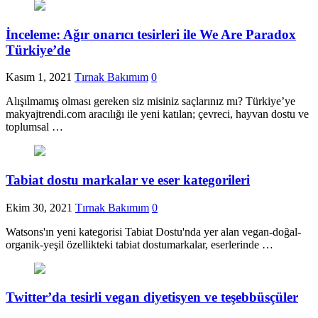
İnceleme: Ağır onarıcı tesirleri ile We Are Paradox
Türkiye’de
Kasım 1, 2021
Tırnak Bakımım
0
Alışılmamış olması gereken siz misiniz saçlarınız mı? Türkiye’ye
makyajtrendi.com aracılığı ile yeni katılan; çevreci, hayvan dostu ve
toplumsal …
Tabiat dostu markalar ve eser kategorileri
Ekim 30, 2021
Tırnak Bakımım
0
Watsons'ın yeni kategorisi Tabiat Dostu'nda yer alan vegan-doğal-
organik-yeşil özellikteki tabiat dostumarkalar, eserlerinde …
Twitter’da tesirli vegan diyetisyen ve teşebbüsçüler