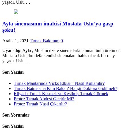
yaşadı. Uslu …
Ayla sinemasının imalcisi Mustafa Uslu’ya gasp
şoku!
Aralık 1, 2021
Tırnak Bakımım
0
Uyarladığı Ayla , Müslim üzere sinemalarla tanınan ünlü üretimci
Mustafa Uslu, bu defa kendisi sinemalara bahis olacak bir olay
yaşadı. Uslu …
Son Yazılar
Tırnak Mantarında Vicks Etkisi – Nasıl Kullanılır?
Tırnak Batmasına Kim Bakar? Hangi Doktora Gidilmeli?
Rüyada Tırnak Kesmek ve Kesilmiş Tırnak Görmek
Protez Tırnak Abdest Geçirir Mi?
Protez Tırnak Nasıl Çıkarılır?
Son Yorumlar
Son Yazılar