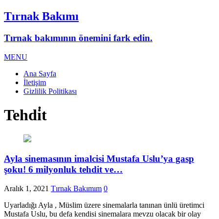
Tırnak Bakımı
Tırnak bakımının önemini fark edin.
MENU
Ana Sayfa
İletişim
Gizlilik Politikası
Tehdi̇t
Ayla sinemasının imalcisi Mustafa Uslu’ya gasp
şoku! 6 milyonluk tehdit ve…
Aralık 1, 2021
Tırnak Bakımım
0
Uyarladığı Ayla , Müslim üzere sinemalarla tanınan ünlü üretimci
Mustafa Uslu, bu defa kendisi sinemalara mevzu olacak bir olay