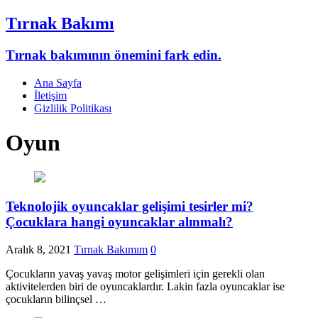
Tırnak Bakımı
Tırnak bakımının önemini fark edin.
Ana Sayfa
İletişim
Gizlilik Politikası
Oyun
Teknolojik oyuncaklar gelişimi tesirler mi?
Çocuklara hangi oyuncaklar alınmalı?
Aralık 8, 2021
Tırnak Bakımım
0
Çocukların yavaş yavaş motor gelişimleri için gerekli olan
aktivitelerden biri de oyuncaklardır. Lakin fazla oyuncaklar ise
çocukların bilinçsel …