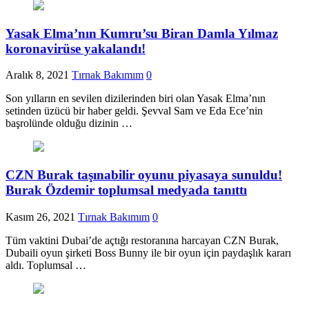
Yasak Elma’nın Kumru’su Biran Damla Yılmaz
koronavirüse yakalandı!
Aralık 8, 2021
Tırnak Bakımım
0
Son yılların en sevilen dizilerinden biri olan Yasak Elma’nın
setinden üzücü bir haber geldi. Şevval Sam ve Eda Ece’nin
başrolünde olduğu dizinin …
CZN Burak taşınabilir oyunu piyasaya sunuldu!
Burak Özdemir toplumsal medyada tanıttı
Kasım 26, 2021
Tırnak Bakımım
0
Tüm vaktini Dubai’de açtığı restoranına harcayan CZN Burak,
Dubaili oyun şirketi Boss Bunny ile bir oyun için paydaşlık kararı
aldı. Toplumsal …