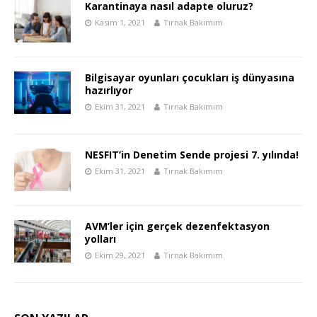
Karantinaya nasıl adapte oluruz?
Kasım 1, 2021
Tırnak Bakımım
Bilgisayar oyunları çocukları iş dünyasına
hazırlıyor
Ekim 31, 2021
Tırnak Bakımım
NESFIT’in Denetim Sende projesi 7. yılında!
Ekim 31, 2021
Tırnak Bakımım
AVM’ler için gerçek dezenfektasyon
yolları
Ekim 29, 2021
Tırnak Bakımım