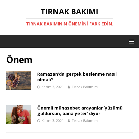
TIRNAK BAKIMI
TIRNAK BAKIMININ ÖNEMINI FARK EDIN.
Önem
Ramazan’da gerçek beslenme nasıl
olmalı?
Kasım 3, 2021
Tırnak Bakımım
Önemli münasebet arayanlar ‘yüzümü
güldürsün, bana yeter’ diyor
Kasım 3, 2021
Tırnak Bakımım