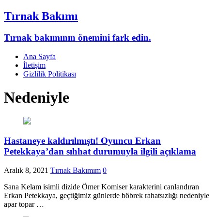
Tırnak Bakımı
Tırnak bakımının önemini fark edin.
Ana Sayfa
İletişim
Gizlilik Politikası
Nedeniyle
Hastaneye kaldırılmıştı! Oyuncu Erkan
Petekkaya’dan sıhhat durumuyla ilgili açıklama
Aralık 8, 2021
Tırnak Bakımım
0
Sana Kelam isimli dizide Ömer Komiser karakterini canlandıran
Erkan Petekkaya, geçtiğimiz günlerde böbrek rahatsızlığı nedeniyle
apar topar …