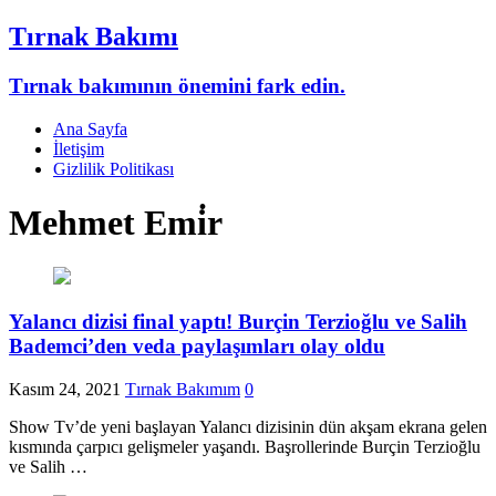
Tırnak Bakımı
Tırnak bakımının önemini fark edin.
Ana Sayfa
İletişim
Gizlilik Politikası
Mehmet Emi̇r
Yalancı dizisi final yaptı! Burçin Terzioğlu ve Salih
Bademci’den veda paylaşımları olay oldu
Kasım 24, 2021
Tırnak Bakımım
0
Show Tv’de yeni başlayan Yalancı dizisinin dün akşam ekrana gelen
kısmında çarpıcı gelişmeler yaşandı. Başrollerinde Burçin Terzioğlu
ve Salih …