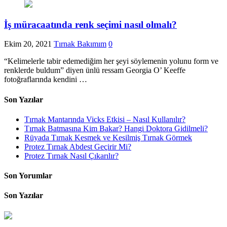
İş müracaatında renk seçimi nasıl olmalı?
Ekim 20, 2021
Tırnak Bakımım
0
“Kelimelerle tabir edemediğim her şeyi söylemenin yolunu form ve
renklerde buldum” diyen ünlü ressam Georgia O’ Keeffe
fotoğraflarında kendini …
Son Yazılar
Tırnak Mantarında Vicks Etkisi – Nasıl Kullanılır?
Tırnak Batmasına Kim Bakar? Hangi Doktora Gidilmeli?
Rüyada Tırnak Kesmek ve Kesilmiş Tırnak Görmek
Protez Tırnak Abdest Geçirir Mi?
Protez Tırnak Nasıl Çıkarılır?
Son Yorumlar
Son Yazılar