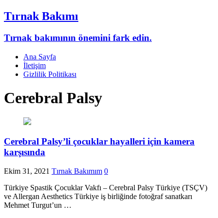
Tırnak Bakımı
Tırnak bakımının önemini fark edin.
Ana Sayfa
İletişim
Gizlilik Politikası
Cerebral Palsy
Cerebral Palsy’li çocuklar hayalleri için kamera
karşısında
Ekim 31, 2021
Tırnak Bakımım
0
Türkiye Spastik Çocuklar Vakfı – Cerebral Palsy Türkiye (TSÇV)
ve Allergan Aesthetics Türkiye iş birliğinde fotoğraf sanatkarı
Mehmet Turgut’un …