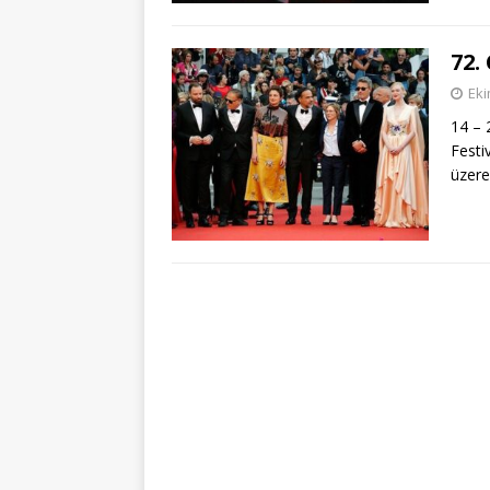
72.
Eki
14 – 
Festi
üzer