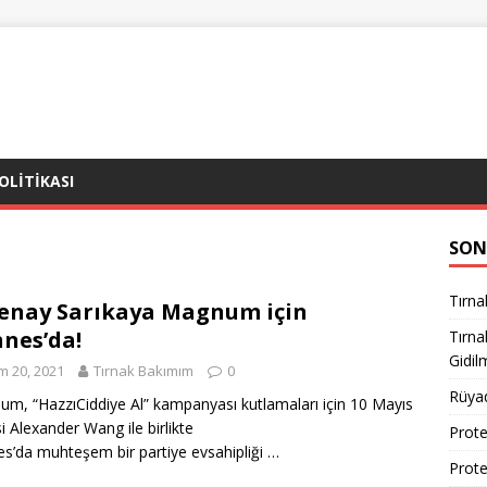
POLITIKASI
SON
Tırna
enay Sarıkaya Magnum için
nes’da!
Tırn
Gidil
m 20, 2021
Tırnak Bakımım
0
Rüya
m, “HazzıCiddiye Al” kampanyası kutlamaları için 10 Mayıs
i Alexander Wang ile birlikte
Prote
s’da muhteşem bir partiye evsahipliği …
Prote