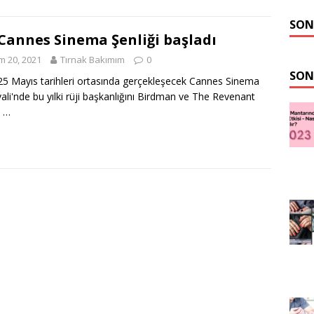
SON
 Cannes Sinema Şenliği başladı
m 20, 2021
Tırnak Bakımım
0
SON
25 Mayıs tarihleri ortasında gerçekleşecek Cannes Sinema
vali'nde bu yılki rüji başkanlığını Birdman ve The Revenant
e …