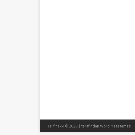
Telif hakkı © 2026 |
tarafından WordPress teması