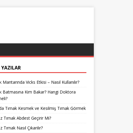
 YAZILAR
k Mantarında Vicks Etkisi – Nasıl Kullanılır?
ak Batmasına Kim Bakar? Hangi Doktora
meli?
da Tırnak Kesmek ve Kesilmiş Tırnak Görmek
z Tırnak Abdest Geçirir Mi?
z Tırnak Nasıl Çıkarılır?