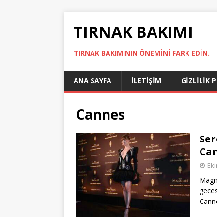
TIRNAK BAKIMI
TIRNAK BAKIMININ ÖNEMINI FARK EDIN.
ANA SAYFA
İLETIŞIM
GIZLILIK 
Cannes
Ser
Can
Eki
Magnu
geces
Canne