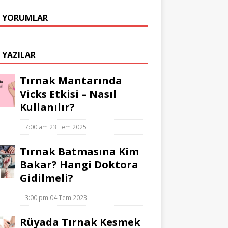
 YORUMLAR
 YAZILAR
Tırnak Mantarında
Vicks Etkisi – Nasıl
Kullanılır?
7:00 am
23 Tem 2025
Tırnak Batmasına Kim
Bakar? Hangi Doktora
Gidilmeli?
3:00 pm
04 Tem 2023
Rüyada Tırnak Kesmek