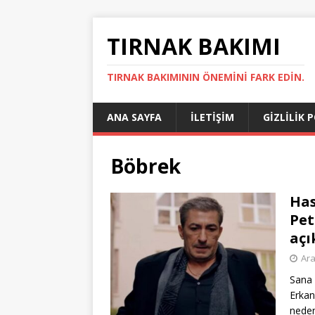
TIRNAK BAKIMI
TIRNAK BAKIMININ ÖNEMINI FARK EDIN.
ANA SAYFA
İLETIŞIM
GIZLILIK 
Böbrek
Has
Pet
açı
Ara
Sana 
Erkan
neden