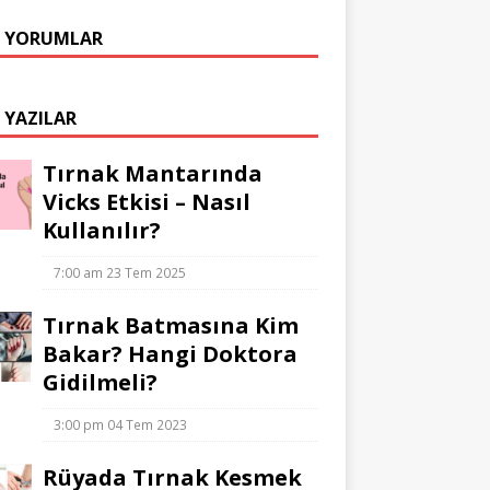
 YORUMLAR
 YAZILAR
Tırnak Mantarında
Vicks Etkisi – Nasıl
Kullanılır?
7:00 am
23 Tem 2025
Tırnak Batmasına Kim
Bakar? Hangi Doktora
Gidilmeli?
3:00 pm
04 Tem 2023
Rüyada Tırnak Kesmek