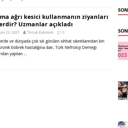
SON
ma ağrı kesici kullanmanın ziyanları
erdir? Uzmanlar açıkladı
SON
ım 23, 2021
Tırnak Bakımım
0
ye’de ve dünyada çok sık görülen sıhhat sıkıntılarından biri
kronik böbrek hastalığına dair, Türk Nefroloji Derneği
ından yapılan …