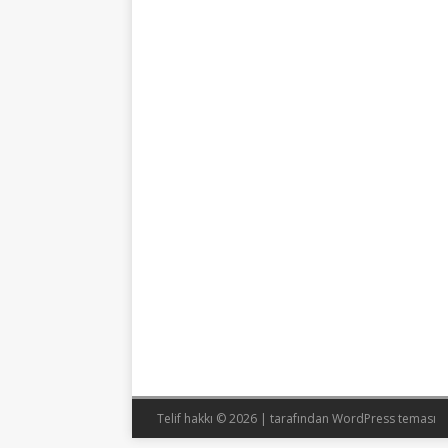
Telif hakkı © 2026 |
tarafından WordPress teması