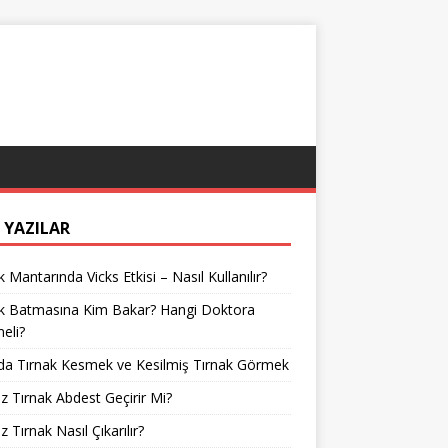
 YAZILAR
k Mantarında Vicks Etkisi – Nasıl Kullanılır?
ak Batmasına Kim Bakar? Hangi Doktora
meli?
da Tırnak Kesmek ve Kesilmiş Tırnak Görmek
z Tırnak Abdest Geçirir Mi?
z Tırnak Nasıl Çıkarılır?