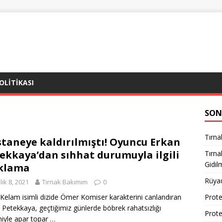
POLITIKASI
SON
Tırna
taneye kaldırılmıştı! Oyuncu Erkan
ekkaya’dan sıhhat durumuyla ilgili
Tırn
Gidil
klama
Rüya
lık 8, 2021
Tırnak Bakımım
0
Kelam isimli dizide Ömer Komiser karakterini canlandıran
Prote
 Petekkaya, geçtiğimiz günlerde böbrek rahatsızlığı
Prote
iyle apar topar …