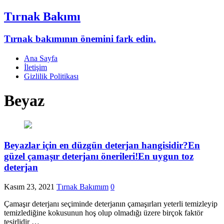
Tırnak Bakımı
Tırnak bakımının önemini fark edin.
Ana Sayfa
İletişim
Gizlilik Politikası
Beyaz
Beyazlar için en düzgün deterjan hangisidir?En
güzel çamaşır deterjanı önerileri!En uygun toz
deterjan
Kasım 23, 2021
Tırnak Bakımım
0
Çamaşır deterjanı seçiminde deterjanın çamaşırları yeterli temizleyip
temizlediğine kokusunun hoş olup olmadığı üzere birçok faktör
tesirlidir …