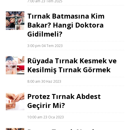
7:00 am
23 Tem 2025
Tırnak Batmasına Kim
Bakar? Hangi Doktora
Gidilmeli?
3:00 pm
04 Tem 2023
Rüyada Tırnak Kesmek ve
Kesilmiş Tırnak Görmek
8:00 am
30 Haz 2023
Protez Tırnak Abdest
Geçirir Mi?
10:00 am
23 Oca 2023