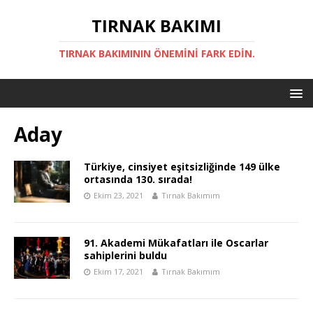
TIRNAK BAKIMI
TIRNAK BAKIMININ ÖNEMINI FARK EDIN.
Aday
Türkiye, cinsiyet eşitsizliğinde 149 ülke
ortasında 130. sırada!
Ekim 23, 2021
Tırnak Bakımım
91. Akademi Mükafatları ile Oscarlar
sahiplerini buldu
Ekim 17, 2021
Tırnak Bakımım