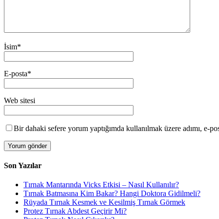
İsim
*
E-posta
*
Web sitesi
Bir dahaki sefere yorum yaptığımda kullanılmak üzere adımı, e-post
Son Yazılar
Tırnak Mantarında Vicks Etkisi – Nasıl Kullanılır?
Tırnak Batmasına Kim Bakar? Hangi Doktora Gidilmeli?
Rüyada Tırnak Kesmek ve Kesilmiş Tırnak Görmek
Protez Tırnak Abdest Geçirir Mi?