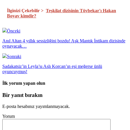
İlginizi Çekebilir >
Teşkilat dizisinin Tövbekar'ı Hakan
Boyav kimdir?
Önceki
Anıl Altan 4 yıllık sessizliğini bozdu! Aşk Mantık İntikam dizisinde
oynayacak…
Sonraki
Sadakatsiz’in Leyla’sı Aslı Korcan’ın eşi meğerse ünlü
oyuncuymuş!
İlk yorum yapan olun
Bir yanıt bırakın
E-posta hesabınız yayımlanmayacak.
Yorum