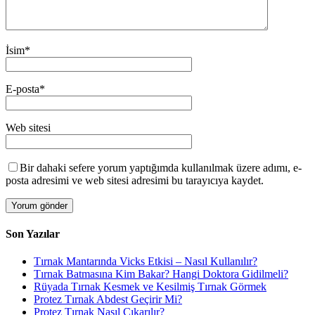
İsim
*
E-posta
*
Web sitesi
Bir dahaki sefere yorum yaptığımda kullanılmak üzere adımı, e-
posta adresimi ve web sitesi adresimi bu tarayıcıya kaydet.
Son Yazılar
Tırnak Mantarında Vicks Etkisi – Nasıl Kullanılır?
Tırnak Batmasına Kim Bakar? Hangi Doktora Gidilmeli?
Rüyada Tırnak Kesmek ve Kesilmiş Tırnak Görmek
Protez Tırnak Abdest Geçirir Mi?
Protez Tırnak Nasıl Çıkarılır?