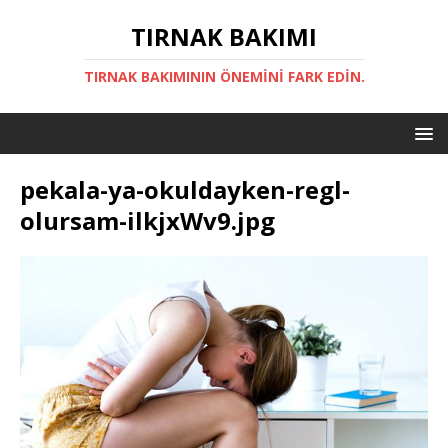
TIRNAK BAKIMI
TIRNAK BAKIMININ ÖNEMINI FARK EDIN.
pekala-ya-okuldayken-regl-
olursam-ilkjxWv9.jpg