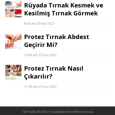
Rüyada Tırnak Kesmek ve
Kesilmiş Tırnak Görmek
8:00 am
30 Haz 2023
Protez Tırnak Abdest
Geçirir Mi?
10:00 am
23 Oca 2023
Protez Tırnak Nasıl
Çıkarılır?
11:00 am
20 Oca 2023
Telif hakkı © 2026 |
tarafından WordPress teması