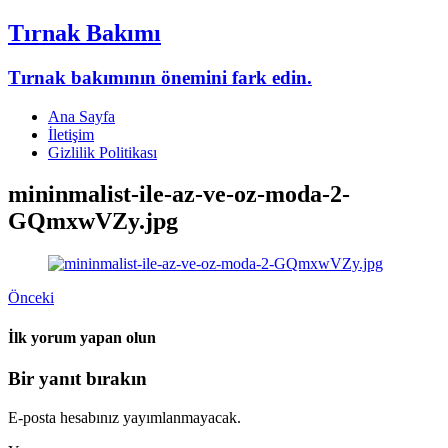
Tırnak Bakımı
Tırnak bakımının önemini fark edin.
Ana Sayfa
İletişim
Gizlilik Politikası
mininmalist-ile-az-ve-oz-moda-2-
GQmxwVZy.jpg
Önceki
İlk yorum yapan olun
Bir yanıt bırakın
E-posta hesabınız yayımlanmayacak.