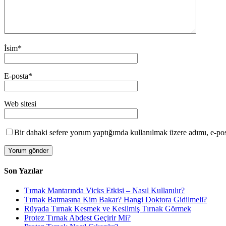
İsim
*
E-posta
*
Web sitesi
Bir dahaki sefere yorum yaptığımda kullanılmak üzere adımı, e-post
Son Yazılar
Tırnak Mantarında Vicks Etkisi – Nasıl Kullanılır?
Tırnak Batmasına Kim Bakar? Hangi Doktora Gidilmeli?
Rüyada Tırnak Kesmek ve Kesilmiş Tırnak Görmek
Protez Tırnak Abdest Geçirir Mi?