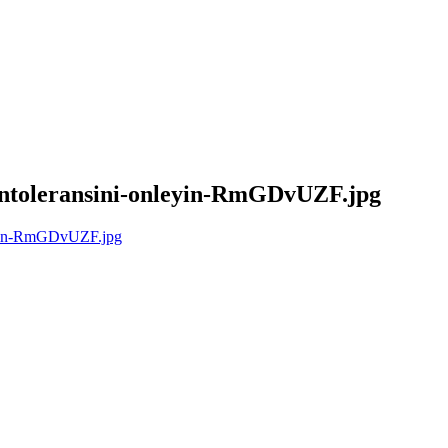
intoleransini-onleyin-RmGDvUZF.jpg