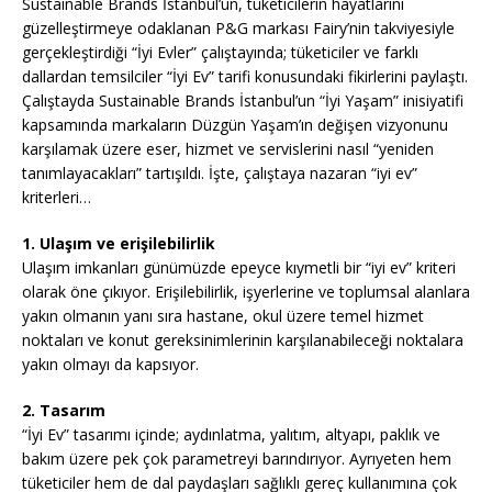
Sustainable Brands İstanbul’un, tüketicilerin hayatlarını
güzelleştirmeye odaklanan P&G markası Fairy’nin takviyesiyle
gerçekleştirdiği “İyi Evler” çalıştayında; tüketiciler ve farklı
dallardan temsilciler “İyi Ev” tarifi konusundaki fikirlerini paylaştı.
Çalıştayda Sustainable Brands İstanbul’un “İyi Yaşam” inisiyatifi
kapsamında markaların Düzgün Yaşam’ın değişen vizyonunu
karşılamak üzere eser, hizmet ve servislerini nasıl “yeniden
tanımlayacakları” tartışıldı. İşte, çalıştaya nazaran “iyi ev”
kriterleri…
1. Ulaşım ve erişilebilirlik
Ulaşım imkanları günümüzde epeyce kıymetli bir “iyi ev” kriteri
olarak öne çıkıyor. Erişilebilirlik, işyerlerine ve toplumsal alanlara
yakın olmanın yanı sıra hastane, okul üzere temel hizmet
noktaları ve konut gereksinimlerinin karşılanabileceği noktalara
yakın olmayı da kapsıyor.
2. Tasarım
“İyi Ev” tasarımı içinde; aydınlatma, yalıtım, altyapı, paklık ve
bakım üzere pek çok parametreyi barındırıyor. Ayrıyeten hem
tüketiciler hem de dal paydaşları sağlıklı gereç kullanımına çok