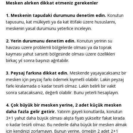
Mesken alırken dikkat etmeniz gerekenler
1. Meskenin tapudaki durumunu denetim edin.
Konutun
tapusunu, kat mülkiyeti ya da kat ittifakı üzere hususlarını,
meskenin yasal durumunu yeterlice inceleyin.
2. Yerin durumunu denetim edin.
Konutun yerinin su
havzası üzere problemli bölgelerde olması ya da toprak
kayması yahut sarsıntı bölgesinde olması üzere özellikleri
birkaç yıl sonra başınızı ağrıtabilir.
3. Peysaj farkına dikkat edin.
Meskende yaşayacaksanız bir
mesken için peyzaj farkı ödemek kıymetli olabilir. Lakin peyzaj
farkı kiralamada o kadar tesirli olmaz. Lakin belirli bir vakit
sonra satacaksanız, değerli olabilir. Bunu yeterli hesaplayın.
4. Çok büyük bir mesken yerine, 2 adet küçük mesken
daha fazla gelir getirir.
Yatırım gayeli konutlarda, konutun
3+1 yahut daha büyük olması alışta fiyatı yükseltir fakat kirada
o kadar tesirli olmaz. Bu nedenle daha büyük bir mesken almak
için kendinizi zorlamayın. Bunun yerine, örneğin 2 adet 2+1