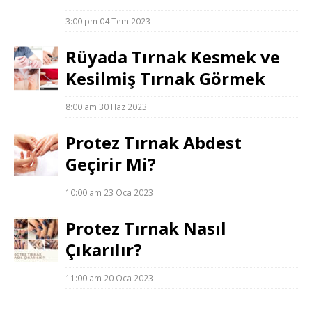
3:00 pm
04 Tem 2023
Rüyada Tırnak Kesmek ve
Kesilmiş Tırnak Görmek
8:00 am
30 Haz 2023
Protez Tırnak Abdest
Geçirir Mi?
10:00 am
23 Oca 2023
Protez Tırnak Nasıl
Çıkarılır?
11:00 am
20 Oca 2023