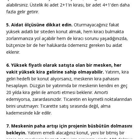
alabilirsiniz. Üstelik iki adet 2+1'in kirası, bir adet 4+1'den daha
fazla gelir getirir.
5. Aidat ölçüsüne dikkat edin.
Oturmayacağınız fakat
yüksek aidatlı bir siteden konut almak, hem kiracı bulmakta
zorlanmanıza yol açabilir hem de kiracı sorunu yaşadığınızda,
bütçenize bir de her halükarda ödemeniz gereken bu aidat
eklenir.
6. Yüksek fiyatlı olarak satışta olan bir mesken, her
vakit yüksek kira gelirine sahip olmayabilir.
Yatırım, kira
geliri hedefli bir konut alıyorsanız, meskenin kira pahasını
hesaplayın. Düzgün bir yatırımda bir meskenin kendini en geç
20 yılda kira geliri ile amorti etmesi beklenir. Amorti
edemiyorsa, zarardasınızdır. Ticaretin en kıymetli noktalarından
birini unutmayın: Ticarette satış sırasında değil, alma
kademesinde kâr edilir.
7. Meskenin paha artışı için projenin büsbütün dolmasını
bekleyin.
Yatırım emelli alacağınız konut, yeni bir bitmiş bir