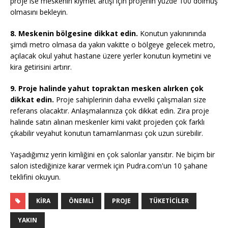
proje ise meskenin kıymet artışı için projenin yüzde 100 dolmuş
olmasını bekleyin.
8. Meskenin bölgesine dikkat edin.
Konutun yakınınında
şimdi metro olmasa da yakın vakitte o bölgeye gelecek metro,
açılacak okul yahut hastane üzere yerler konutun kıymetini ve
kira getirisini artırır.
9. Proje halinde yahut topraktan mesken alırken çok
dikkat edin.
Proje sahiplerinin daha evvelki çalışmaları size
referans olacaktır. Anlaşmalarınıza çok dikkat edin. Zira proje
halinde satın alınan meskenler kimi vakit projeden çok farklı
çıkabilir veyahut konutun tamamlanması çok uzun sürebilir.
Yaşadığımız yerin kimliğini en çok salonlar yansıtır. Ne biçim bir
salon istediğinize karar vermek için Pudra.com'un 10 şahane
teklifini okuyun.
KIRA
ÖNEMLI
PROJE
TÜKETICILER
YAKIN