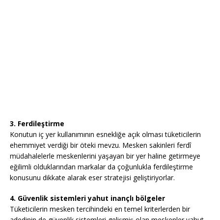
3. Ferdileştirme
Konutun iç yer kullanımının esnekliğe açık olması tüketicilerin
ehemmiyet verdiği bir öteki mevzu. Mesken sakinleri ferdî
müdahalelerle meskenlerini yaşayan bir yer haline getirmeye
eğilimli olduklarından markalar da çoğunlukla ferdileştirme
konusunu dikkate alarak eser stratejisi geliştiriyorlar.
4. Güvenlik sistemleri yahut inançlı bölgeler
Tüketicilerin mesken tercihindeki en temel kriterlerden bir
adedinin de güvenlik sistemleri gelişmiş olan meskenler yahut