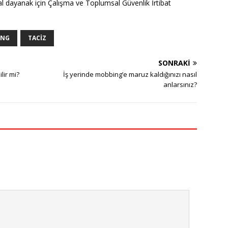
al dayanak için Çalışma ve Toplumsal Güvenlik İrtibat
ING
TACIZ
SONRAKI
lir mi?
İş yerinde mobbing’e maruz kaldığınızı nasıl
anlarsınız?