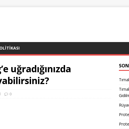
POLITIKASI
’e uğradığınızda
SON
abilirsiniz?
Tırna
Tırn
l
0
Gidil
Rüya
Prote
Prote