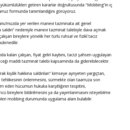
a yükümlülükleri getiren kararlar doğrultusunda “Mobbing”in iç
aarruz formunda tanımlandığını görüyoruz.
nu’muzda yer verilen manevi tazminata ait genel
a saldırı” nedeniyle manevi tazminat talebiyle dava açmak
alışan bireylere yönelik her türlü ruhsal ve fizikî taciz
ükmedilir.
da kalan çalışan, fiyat geliri kaybını, tacizi şahsen uygulayan
ği maddi tazminat talebi kapsamında da giderebilecektir.
 kişilik hakkına saldırılan” kimseye ayrıyeten yargıçtan,
n tehlikesinin önlenmesini, sürmekte olan taarruza son
vam eden hücumun hukuka karşıtlığının tespitini,
ncü bireylere bildirilmesini ya da yayımlanmasını isteyebilme
epleri mobbing durumunda uygulama alanı bulabilir.