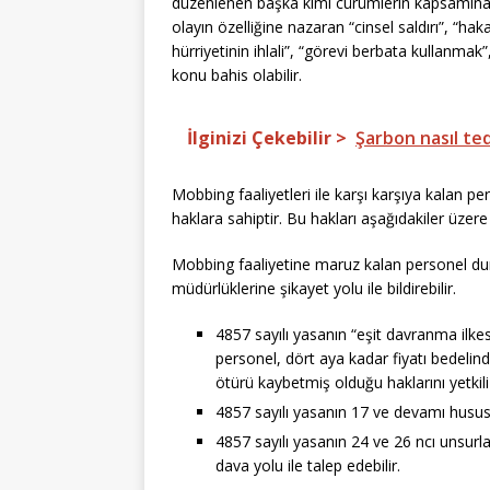
düzenlenen başka kimi cürümlerin kapsamına 
olayın özelliğine nazaran “cinsel saldırı”, “ha
hürriyetinin ihlali”, “görevi berbata kullanma
konu bahis olabilir.
İlginizi Çekebilir >
Şarbon nasıl ted
Mobbing faaliyetleri ile karşı karşıya kalan 
haklara sahiptir. Bu hakları aşağıdakiler üzere s
Mobbing faaliyetine maruz kalan personel du
müdürlüklerine şikayet yolu ile bildirebilir.
4857 sayılı yasanın “eşit davranma ilkes
personel, dört aya kadar fiyatı bedelin
ötürü kaybetmiş olduğu haklarını yetkil
4857 sayılı yasanın 17 ve devamı hususla
4857 sayılı yasanın 24 ve 26 ncı unsurl
dava yolu ile talep edebilir.