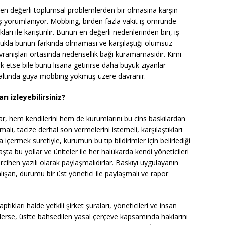
en değerli toplumsal problemlerden bir olmasına karşın
ış yorumlanıyor. Mobbing, birden fazla vakit iş ömründe
arı ile karıştırılır. Bunun en değerli nedenlerinden biri, iş
ukla bunun farkında olmaması ve karşılaştığı olumsuz
ranışları ortasında nedensellik bağı kuramamasıdır. Kimi
k etse bile bunu lisana getirirse daha büyük ziyanlar
u altında güya mobbing yokmuş üzere davranır.
ı izleyebilirsiniz?
r, hem kendilerini hem de kurumlarını bu cins baskılardan
lı, tacize derhal son vermelerini istemeli, karşılaştıkları
 da içermek suretiyle, kurumun bu tıp bildirimler için belirlediği
ta bu yollar ve üniteler ile her halükarda kendi yöneticileri
ercihen yazılı olarak paylaşmalıdırlar. Baskıyı uygulayanın
ışan, durumu bir üst yönetici ile paylaşmalı ve rapor
tıkları halde yetkili şirket şuraları, yöneticileri ve insan
ezlerse, üstte bahsedilen yasal çerçeve kapsamında haklarını