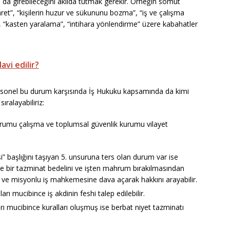
da girebileceğini akılda tutmak gerekir. Örneğin somut
karet”, “kişilerin huzur ve sükununu bozma”, “iş ve çalışma
k”, “kasten yaralama”, “intihara yönlendirme” üzere kabahatler
avi edilir?
personel bu durum karşısında İş Hukuku kapsamında da kimi
ıralayabiliriz:
rumu çalışma ve toplumsal güvenlik kurumu vilayet
i” başlığını taşıyan 5. unsuruna ters olan durum var ise
de bir tazminat bedelini ve işten mahrum bırakılmasından
i ve misyonlu iş mahkemesine dava açarak hakkını arayabilir.
rı mucibince iş akdinin feshi talep edilebilir.
arı mucibince kuralları oluşmuş ise berbat niyet tazminatı