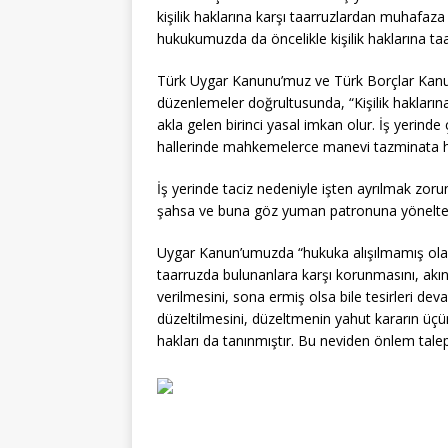
kişilik haklarına karşı taarruzlardan muhafaz
hukukumuzda da öncelikle kişilik haklarına t
Türk Uygar Kanunu’muz ve Türk Borçlar Kanu
düzenlemeler doğrultusunda, “Kişilik hakların
akla gelen birinci yasal imkan olur. İş yerinde ç
hallerinde mahkemelerce manevi tazminata h
İş yerinde taciz nedeniyle işten ayrılmak zorun
şahsa ve buna göz yuman patronuna yöneltece
Uygar Kanun’umuzda “hukuka alışılmamış olarak
taarruzda bulunanlara karşı korunmasını, akı
verilmesini, sona ermiş olsa bile tesirleri de
düzeltilmesini, düzeltmenin yahut kararın üçü
hakları da tanınmıştır. Bu neviden önlem tal