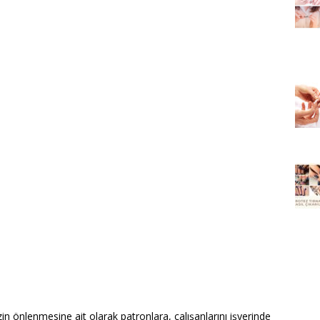
n önlenmesine ait olarak patronlara, çalışanlarını işyerinde