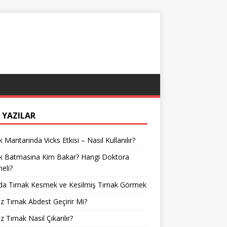
 YAZILAR
k Mantarında Vicks Etkisi – Nasıl Kullanılır?
ak Batmasına Kim Bakar? Hangi Doktora
meli?
da Tırnak Kesmek ve Kesilmiş Tırnak Görmek
z Tırnak Abdest Geçirir Mi?
z Tırnak Nasıl Çıkarılır?