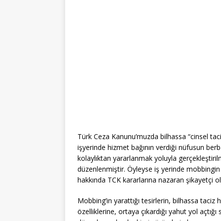
Türk Ceza Kanunu’muzda bilhassa “cinsel taciz
işyerinde hizmet bağının verdiği nüfusun berba
kolaylıktan yararlanmak yoluyla gerçekleştiril
düzenlenmiştir. Öyleyse iş yerinde mobbingin 
hakkında TCK kararlarına nazaran şikayetçi olu
Mobbing’in yarattığı tesirlerin, bilhassa taci
özelliklerine, ortaya çıkardığı yahut yol açt