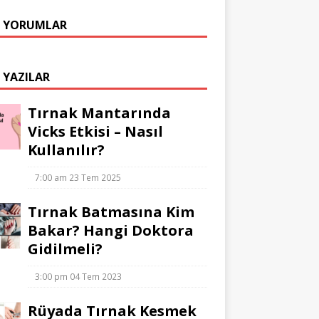
 YORUMLAR
 YAZILAR
Tırnak Mantarında
Vicks Etkisi – Nasıl
Kullanılır?
7:00 am
23 Tem 2025
Tırnak Batmasına Kim
Bakar? Hangi Doktora
Gidilmeli?
3:00 pm
04 Tem 2023
Rüyada Tırnak Kesmek