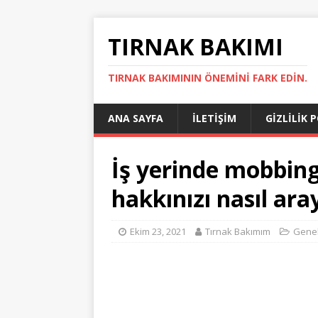
TIRNAK BAKIMI
TIRNAK BAKIMININ ÖNEMINI FARK EDIN.
ANA SAYFA
İLETIŞIM
GIZLILIK 
İş yerinde mobbing
hakkınızı nasıl aray
Ekim 23, 2021
Tırnak Bakımım
Gene