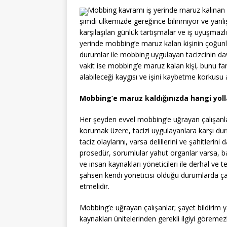
Mobbing kavramı iş yerinde maruz kalınan 
şimdi ülkemizde gereğince bilinmiyor ve yanl
karşılaşılan günlük tartışmalar ve iş uyuşmazlıkl
yerinde mobbing’e maruz kalan kişinin çoğunl
durumlar ile mobbing uygulayan tacizcinin dav
vakit ise mobbing’e maruz kalan kişi, bunu far
alabileceği kaygısı ve işini kaybetme korkus
Mobbing’e maruz kaldığınızda hangi yollar
Her şeyden evvel mobbing’e uğrayan çalışanla
korumak üzere, tacizi uygulayanlara karşı durma
taciz olaylarını, varsa delillerini ve şahitlerini
prosedür, sorumlular yahut organlar varsa, baş
ve insan kaynakları yöneticileri ile derhal ve t
şahsen kendi yöneticisi olduğu durumlarda çal
etmelidir.
Mobbing’e uğrayan çalışanlar; şayet bildirim yap
kaynakları ünitelerinden gerekli ilgiyi görem