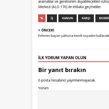
aramalılar ve gereksinim duyabilecekleri ruhs
Merkezi (ALO 170) ile irtibata geçmeliler.
İŞ
KANUN
KARŞI
MOBB
ÖNCEKI
Evlenen bayan yalnızca kendi soyadını kullanabi
İLK YORUM YAPAN OLUN
Bir yanıt bırakın
E-posta hesabınız yayımlanmayacak.
Yorum