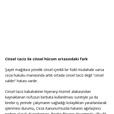
Cinsel taciz ile cinsel hücum ortasındaki fark
Şayet mağdura yönelik cinsel içerikli bir fizikî müdahale varsa
ceza hukuku manasında artık ortada cinsel taciz değil “cinsel
saldırı” hatası vardır.
Cinsel taciz kabahatinin hiyerarşi-hizmet alakasından
kaynaklanan nüfuzun berbata kullanılması suretiyle ya da
birebir iş yerinde çalışmanın sağladığı kolaylıktan yararlanılarak
işlenmesi durumu, Ceza Kanunu’muzda hatanın ağırlaştırıcı
nedeni olarak düzenleniyor. Birebir fıkranın devamında, “Bu fiil