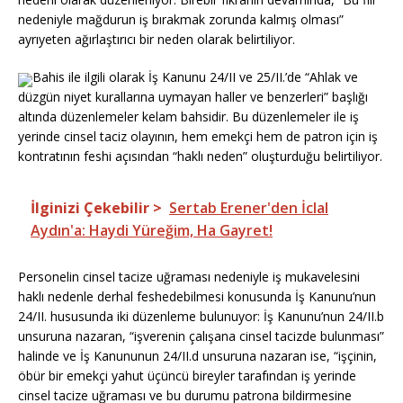
nedeniyle mağdurun iş bırakmak zorunda kalmış olması”
ayrıyeten ağırlaştırıcı bir neden olarak belirtiliyor.
Bahis ile ilgili olarak İş Kanunu 24/II ve 25/II.’de “Ahlak ve
düzgün niyet kurallarına uymayan haller ve benzerleri” başlığı
altında düzenlemeler kelam bahsidir. Bu düzenlemeler ile iş
yerinde cinsel taciz olayının, hem emekçi hem de patron için iş
kontratının feshi açısından “haklı neden” oluşturduğu belirtiliyor.
İlginizi Çekebilir >
Sertab Erener'den İclal
Aydın'a: Haydi Yüreğim, Ha Gayret!
Personelin cinsel tacize uğraması nedeniyle iş mukavelesini
haklı nedenle derhal feshedebilmesi konusunda İş Kanunu’nun
24/II. hususunda iki düzenleme bulunuyor: İş Kanunu’nun 24/II.b
unsuruna nazaran, “işverenin çalışana cinsel tacizde bulunması”
halinde ve İş Kanununun 24/II.d unsuruna nazaran ise, “işçinin,
öbür bir emekçi yahut üçüncü bireyler tarafından iş yerinde
cinsel tacize uğraması ve bu durumu patrona bildirmesine