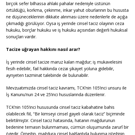
birçok sefer bilhassa ahlaki pahalar nedeniyle üstünün
örtüldüğü, korkma, çekinme, inkar yahut oburlarının bu hususta
ne düşüneceklerinin dikkate alınması üzere nedenlerle de açığa
çıkmadığı görülüyor. Oysa iş yerinde cinsel taciz olayının ceza
hukuku, borçlar hukuku ve iş hukuku açısından değerli hukuksal
sonuçları vardır.
Tacize uğrayan hakkını nasıl arar?
İş yerinde cinsel tacize maruz kalan mağdur; iş mukavelesini
fesih edebilir, fail hakkında cezai şikayet yoluna gidebilir,
ayrıyeten tazminat talebinde de bulunabilir.
Mevzuatımızda cinsel taciz kavramı, TCK’nin 105’inci unsuru ile
İş Kanunu’nun 24 ve 25’inci hususlarında düzenlenir.
TCK’nin 105’inci hususunda cinsel taciz kabahatine bahis
olabilecek fiil, “Bir kimseyi cinsel gayeli olarak taciz” biçiminde
belirtilmiştir. Cinsel taciz hatasında, hatanın mağdurunun
bedenine temasın bulunmaması, cürmün oluşumunda zarurî bir
ögedir. Örneğin, mağdura cinsel bağlantıda bulunma isteğinin