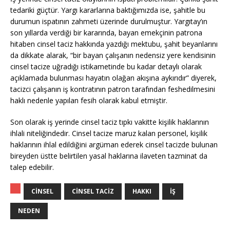
tedariki güçtür. Yargı kararlarına baktığımızda ise, şahitle bu
durumun ispatının zahmeti üzerinde durulmuştur. Yargıtay’ın
son yıllarda verdiği bir kararında, bayan emekçinin patrona
hitaben cinsel taciz hakkında yazdığı mektubu, şahit beyanlarını
da dikkate alarak, “bir bayan çalışanın nedensiz yere kendisinin
cinsel tacize uğradığı istikametinde bu kadar detaylı olarak
açıklamada bulunması hayatın olağan akışına aykırıdır” diyerek,
tacizci çalışanın iş kontratının patron tarafından feshedilmesini
haklı nedenle yapılan fesih olarak kabul etmiştir.
Son olarak iş yerinde cinsel taciz tıpkı vakitte kişilik haklarının
ihlali niteliğindedir. Cinsel tacize maruz kalan personel, kişilik
haklarının ihlal edildiğini argüman ederek cinsel tacizde bulunan
bireyden üstte belirtilen yasal haklarına ilaveten tazminat da
talep edebilir.
CINSEL
CINSEL TACIZ
HAKKI
İŞ
NEDEN