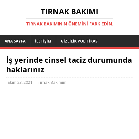
TIRNAK BAKIMI
TIRNAK BAKIMININ ÖNEMINI FARK EDIN.
ANA SAYFA
İLETIŞIM
GIZLILIK POLITIKASI
İş yerinde cinsel taciz durumunda
haklarınız
Ekim 23, 2021
Tırnak Bakımım