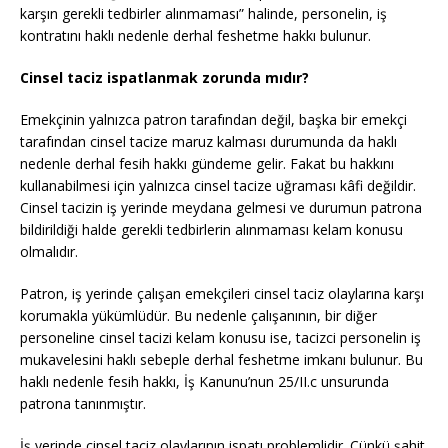
karşın gerekli tedbirler alınmaması” halinde, personelin, iş
kontratını haklı nedenle derhal feshetme hakkı bulunur.
Cinsel taciz ispatlanmak zorunda mıdır?
Emekçinin yalnızca patron tarafından değil, başka bir emekçi
tarafından cinsel tacize maruz kalması durumunda da haklı
nedenle derhal fesih hakkı gündeme gelir. Fakat bu hakkını
kullanabilmesi için yalnızca cinsel tacize uğraması kâfi değildir.
Cinsel tacizin iş yerinde meydana gelmesi ve durumun patrona
bildirildiği halde gerekli tedbirlerin alınmaması kelam konusu
olmalıdır.
Patron, iş yerinde çalışan emekçileri cinsel taciz olaylarına karşı
korumakla yükümlüdür. Bu nedenle çalışanının, bir diğer
personeline cinsel tacizi kelam konusu ise, tacizci personelin iş
mukavelesini haklı sebeple derhal feshetme imkanı bulunur. Bu
haklı nedenle fesih hakkı, İş Kanunu’nun 25/II.c unsurunda
patrona tanınmıştır.
İş yerinde cinsel taciz olaylarının ispatı problemlidir. Çünkü şahit