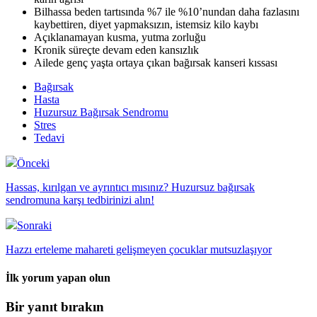
Bilhassa beden tartısında %7 ile %10’nundan daha fazlasını
kaybettiren, diyet yapmaksızın, istemsiz kilo kaybı
Açıklanamayan kusma, yutma zorluğu
Kronik süreçte devam eden kansızlık
Ailede genç yaşta ortaya çıkan bağırsak kanseri kıssası
Bağırsak
Hasta
Huzursuz Bağırsak Sendromu
Stres
Tedavi
Önceki
Hassas, kırılgan ve ayrıntıcı mısınız? Huzursuz bağırsak
sendromuna karşı tedbirinizi alın!
Sonraki
Hazzı erteleme mahareti gelişmeyen çocuklar mutsuzlaşıyor
İlk yorum yapan olun
Bir yanıt bırakın