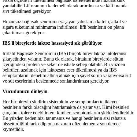
Fazla ölçüde lif tüketilmesi bağırsak hareketlerinde huzursuzluk
yaratabilir. Lif oranının kademeli olarak artırılması ve kâfi oranda
sıvı tüketilmesi gerekiyor.
Huzursuz bağırsak sendromu yaşayan şahıslarda kafein, alkol ve
sigara tüketimini minimuma indirilmesi, lifli besinlerin ön plana
çıkartılması gerekiyor.
IBS'li bireylerde laktoz hassasiyeti sık görülüyor
Irritabl Bağırsak Sendromlu (IBS) birçok birey laktoz intoleransı
şikayetinden yakınır. Buna ek olarak, birtakım bireylerde sütün
içeriğindeki protein ve şeker de ishale sebep olabilir. Bu yüzden
belirtileri azaltmak için laktozsuz eser tüketilmesi ya da IBS
semptomlarını denetim altına almak için şayet sorun yaratıyorsa süt
ve süt eserlerinin beslenmede sonlandırılması gerekiyor.
Vücudunuzu dinleyin
Her bir bireyin sindirim sisteminin ve semptomları tetikleyen
besinlerin farklı olacağını hatırlamakta da yarar var. Kimi besinleri
çarçabuk tolere edebilirken, kimileri semptomlarını şiddetlendirebilir.
Bu yüzden bedeninizi tanımanız ve hangi besinlerin sizi rahatsız
hissettirdiğini fark edip ona nazaran düzenlemeniz son derece
kıymetlidir.