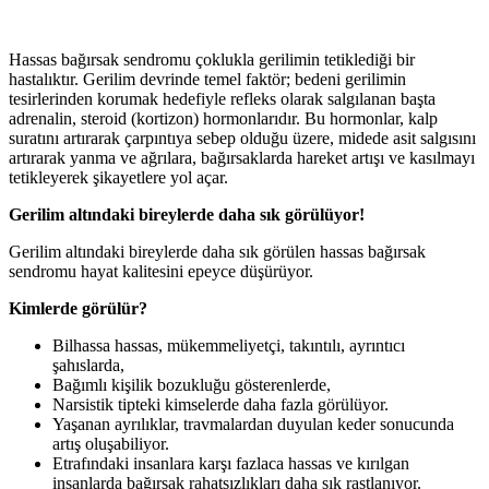
Hassas bağırsak sendromu çoklukla gerilimin tetiklediği bir
hastalıktır. Gerilim devrinde temel faktör; bedeni gerilimin
tesirlerinden korumak hedefiyle refleks olarak salgılanan başta
adrenalin, steroid (kortizon) hormonlarıdır. Bu hormonlar, kalp
suratını artırarak çarpıntıya sebep olduğu üzere, midede asit salgısını
artırarak yanma ve ağrılara, bağırsaklarda hareket artışı ve kasılmayı
tetikleyerek şikayetlere yol açar.
Gerilim altındaki bireylerde daha sık görülüyor!
Gerilim altındaki bireylerde daha sık görülen hassas bağırsak
sendromu hayat kalitesini epeyce düşürüyor.
Kimlerde görülür?
Bilhassa hassas, mükemmeliyetçi, takıntılı, ayrıntıcı
şahıslarda,
Bağımlı kişilik bozukluğu gösterenlerde,
Narsistik tipteki kimselerde daha fazla görülüyor.
Yaşanan ayrılıklar, travmalardan duyulan keder sonucunda
artış oluşabiliyor.
Etrafındaki insanlara karşı fazlaca hassas ve kırılgan
insanlarda bağırsak rahatsızlıkları daha sık rastlanıyor.