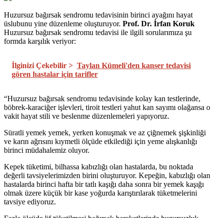
Huzursuz bağırsak sendromu tedavisinin birinci ayağını hayat
üslubunu yine düzenleme oluşturuyor.
Prof. Dr. İrfan Koruk
Huzursuz bağırsak sendromu tedavisi ile ilgili sorularımıza şu
formda karşılık veriyor:
İlginizi Çekebilir >
Taylan Kümeli'den kanser tedavisi
gören hastalar için tarifler
“Huzursuz bağırsak sendromu tedavisinde kolay kan testlerinde,
böbrek-karaciğer işlevleri, tiroit testleri yahut kan sayımı olağansa o
vakit hayat stili ve beslenme düzenlemeleri yapıyoruz.
Süratli yemek yemek, yerken konuşmak ve az çiğnemek şişkinliği
ve karın ağrısını kıymetli ölçüde etkilediği için yeme alışkanlığı
birinci müdahalemiz oluyor.
Kepek tüketimi, bilhassa kabızlığı olan hastalarda, bu noktada
değerli tavsiyelerimizden birini oluşturuyor. Kepeğin, kabızlığı olan
hastalarda birinci hafta bir tatlı kaşığı daha sonra bir yemek kaşığı
olmak üzere küçük bir kase yoğurda karıştırılarak tüketmelerini
tavsiye ediyoruz.