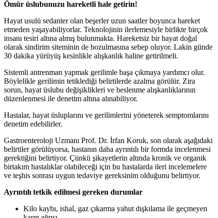
Ömür üslubunuzu hareketli hale getirin!
Hayat usulü sedanter olan beşerler uzun saatler boyunca hareket
etmeden yaşayabiliyorlar. Teknolojinin ilerlemesiyle birlikte birçok
insanı tesiri altına almış bulunmakta. Hareketsiz bir hayat doğal
olarak sindirim siteminin de bozulmasına sebep oluyor. Lakin günde
30 dakika yürüyüş kesinlikle alışkanlık haline getirilmeli.
Sistemli antrenman yapmak gerilimle başa çıkmaya yardımcı olur.
Böylelikle gerilimin tetiklediği belirtilerde azalma görülür. Zira
sorun, hayat üslubu değişiklikleri ve beslenme alışkanlıklarının
düzenlenmesi ile denetim altına alınabiliyor.
Hastalar, hayat üsluplarını ve gerilimlerini yöneterek semptomlarını
denetim edebilirler.
Gastroenteroloji Uzmanı Prof. Dr. İrfan Koruk, son olarak aşağıdaki
belirtiler görülüyorsa, hastanın daha ayrıntılı bir formda incelenmesi
gerektiğini belirtiyor. Çünkü ​şikayetlerin altında kronik ve organik
birtakım hastalıklar olabileceği için bu hastalarda ileri incelemelere
ve teşhis sonrası uygun tedaviye gereksinim olduğunu belirtiyor.
Ayrıntılı tetkik edilmesi gereken durumlar
Kilo kaybı, ishal, gaz çıkarma yahut dışkılama ile geçmeyen
karın ağrısı