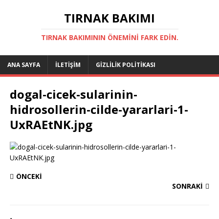
TIRNAK BAKIMI
TIRNAK BAKIMININ ÖNEMINI FARK EDIN.
ANA SAYFA
İLETIŞIM
GIZLILIK POLITIKASI
dogal-cicek-sularinin-
hidrosollerin-cilde-yararlari-1-
UxRAEtNK.jpg
ÖNCEKI
SONRAKI