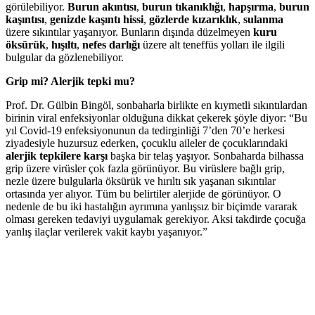
görülebiliyor.
Burun akıntısı
,
burun tıkanıklığı
,
hapşırma
,
burun
kaşıntısı
,
genizde kaşıntı hissi
,
gözlerde kızarıklık
,
sulanma
üzere sıkıntılar yaşanıyor. Bunların dışında düzelmeyen
kuru
öksürük
,
hışıltı
,
nefes darlığı
üzere alt teneffüs yolları ile ilgili
bulgular da gözlenebiliyor.
Grip mi? Alerjik tepki mu?
Prof. Dr. Gülbin Bingöl, sonbaharla birlikte en kıymetli sıkıntılardan
birinin viral enfeksiyonlar olduğuna dikkat çekerek şöyle diyor: “Bu
yıl Covid-19 enfeksiyonunun da tedirginliği 7’den 70’e herkesi
ziyadesiyle huzursuz ederken, çocuklu aileler de çocuklarındaki
alerjik tepkilere karşı
başka bir telaş yaşıyor. Sonbaharda bilhassa
grip üzere virüsler çok fazla görünüyor. Bu virüslere bağlı grip,
nezle üzere bulgularla öksürük ve hırıltı sık yaşanan sıkıntılar
ortasında yer alıyor. Tüm bu belirtiler alerjide de görünüyor. O
nedenle de bu iki hastalığın ayrımına yanlışsız bir biçimde vararak
olması gereken tedaviyi uygulamak gerekiyor. Aksi takdirde çocuğa
yanlış ilaçlar verilerek vakit kaybı yaşanıyor.”