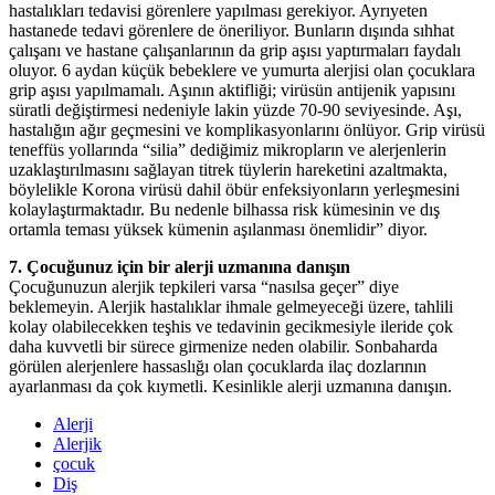
hastalıkları tedavisi görenlere yapılması gerekiyor. Ayrıyeten
hastanede tedavi görenlere de öneriliyor. Bunların dışında sıhhat
çalışanı ve hastane çalışanlarının da grip aşısı yaptırmaları faydalı
oluyor. 6 aydan küçük bebeklere ve yumurta alerjisi olan çocuklara
grip aşısı yapılmamalı. Aşının aktifliği; virüsün antijenik yapısını
süratli değiştirmesi nedeniyle lakin yüzde 70-90 seviyesinde. Aşı,
hastalığın ağır geçmesini ve komplikasyonlarını önlüyor. Grip virüsü
teneffüs yollarında “silia” dediğimiz mikropların ve alerjenlerin
uzaklaştırılmasını sağlayan titrek tüylerin hareketini azaltmakta,
böylelikle Korona virüsü dahil öbür enfeksiyonların yerleşmesini
kolaylaştırmaktadır. Bu nedenle bilhassa risk kümesinin ve dış
ortamla teması yüksek kümenin aşılanması önemlidir” diyor.
7. Çocuğunuz için bir alerji uzmanına danışın
Çocuğunuzun alerjik tepkileri varsa “nasılsa geçer” diye
beklemeyin. Alerjik hastalıklar ihmale gelmeyeceği üzere, tahlili
kolay olabilecekken teşhis ve tedavinin gecikmesiyle ileride çok
daha kuvvetli bir sürece girmenize neden olabilir. Sonbaharda
görülen alerjenlere hassaslığı olan çocuklarda ilaç dozlarının
ayarlanması da çok kıymetli. Kesinlikle alerji uzmanına danışın.
Alerji
Alerjik
çocuk
Diş