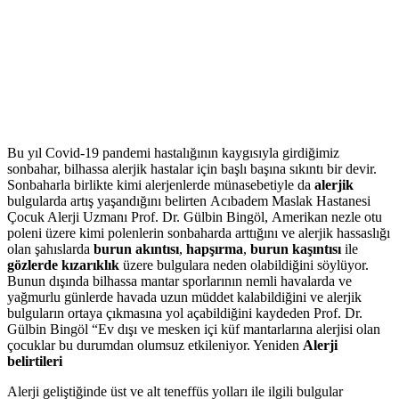
Bu yıl Covid-19 pandemi hastalığının kaygısıyla girdiğimiz
sonbahar, bilhassa alerjik hastalar için başlı başına sıkıntı bir devir.
Sonbaharla birlikte kimi alerjenlerde münasebetiyle da
alerjik
bulgularda artış yaşandığını belirten Acıbadem Maslak Hastanesi
Çocuk Alerji Uzmanı Prof. Dr. Gülbin Bingöl, Amerikan nezle otu
poleni üzere kimi polenlerin sonbaharda arttığını ve alerjik hassaslığı
olan şahıslarda
burun akıntısı
,
hapşırma
,
burun kaşıntısı
ile
gözlerde kızarıklık
üzere bulgulara neden olabildiğini söylüyor.
Bunun dışında bilhassa mantar sporlarının nemli havalarda ve
yağmurlu günlerde havada uzun müddet kalabildiğini ve alerjik
bulguların ortaya çıkmasına yol açabildiğini kaydeden Prof. Dr.
Gülbin Bingöl “Ev dışı ve mesken içi küf mantarlarına alerjisi olan
çocuklar bu durumdan olumsuz etkileniyor. Yeniden
Alerji
belirtileri
Alerji geliştiğinde üst ve alt teneffüs yolları ile ilgili bulgular