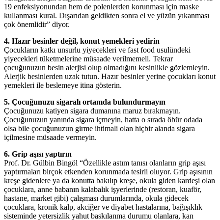
19 enfeksiyonundan hem de polenlerden korunması için maske
kullanması kural. Dışarıdan geldikten sonra el ve yüzün yıkanması
çok önemlidir” diyor.
4. Hazır besinler değil, konut yemekleri yedirin
Çocukların katkı unsurlu yiyecekleri ve fast food usulündeki
yiyecekleri tüketmelerine müsaade verilmemeli. Tekrar
çocuğunuzun besin alerjisi olup olmadığını kesinlikle gözlemleyin.
Alerjik besinlerden uzak tutun. Hazır besinler yerine çocukları konut
yemekleri ile beslemeye itina gösterin.
5. Çocuğunuzu sigaralı ortamda bulundurmayın
Çocuğunuzu katiyen sigara dumanına maruz bırakmayın.
Çocuğunuzun yanında sigara içmeyin, hatta o sırada öbür odada
olsa bile çocuğunuzun girme ihtimali olan hiçbir alanda sigara
içilmesine müsaade vermeyin.
6. Grip aşısı yaptırın
Prof. Dr. Gülbin Bingöl “Özellikle astım tanısı olanların grip aşısı
yaptırmaları birçok etkenden korunmada tesirli oluyor. Grip aşısının
kreşe gidenlere ya da konutta bakılıp kreşe, okula giden kardeşi olan
çocuklara, anne babanın kalabalık işyerlerinde (restoran, kuaför,
hastane, market gibi) çalışması durumlarında, okula gidecek
çocuklara, kronik kalp, akciğer ve diyabet hastalarına, bağışıklık
sisteminde yetersizlik yahut baskılanma durumu olanlara, kan