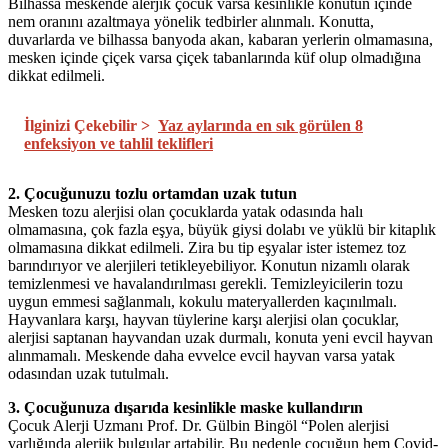
Bilhassa meskende alerjik çocuk varsa kesinlikle konutun içinde
nem oranını azaltmaya yönelik tedbirler alınmalı. Konutta,
duvarlarda ve bilhassa banyoda akan, kabaran yerlerin olmamasına,
mesken içinde çiçek varsa çiçek tabanlarında küf olup olmadığına
dikkat edilmeli.
İlginizi Çekebilir >
Yaz aylarında en sık görülen 8
enfeksiyon ve tahlil teklifleri
2. Çocuğunuzu tozlu ortamdan uzak tutun
Mesken tozu alerjisi olan çocuklarda yatak odasında halı
olmamasına, çok fazla eşya, büyük giysi dolabı ve yüklü bir kitaplık
olmamasına dikkat edilmeli. Zira bu tip eşyalar ister istemez toz
barındırıyor ve alerjileri tetikleyebiliyor. Konutun nizamlı olarak
temizlenmesi ve havalandırılması gerekli. Temizleyicilerin tozu
uygun emmesi sağlanmalı, kokulu materyallerden kaçınılmalı.
Hayvanlara karşı, hayvan tüylerine karşı alerjisi olan çocuklar,
alerjisi saptanan hayvandan uzak durmalı, konuta yeni evcil hayvan
alınmamalı. Meskende daha evvelce evcil hayvan varsa yatak
odasından uzak tutulmalı.
3. Çocuğunuza dışarıda kesinlikle maske kullandırın
Çocuk Alerji Uzmanı Prof. Dr. Gülbin Bingöl “Polen alerjisi
varlığında alerjik bulgular artabilir. Bu nedenle çocuğun hem Covid-