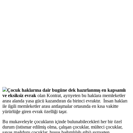
Çocuk haklarına dair bugüne dek hazırlanmış en kapsamlı
ve eksiksiz evrak
olan Kontrat, ayrıyeten bu haklara memleketler
arası alanda yasa gücü kazandıran da birinci evraktır. İnsan hakları
ile ilgili memleketler arası antlaşmalar ortasında en kısa vakitte
yürürlüğe giren evrak özelliği taşır.
Bu mukaveleyle çocukların içinde bulunabilecekleri her bir özel
durum (istismar edilmiş olma, çalışan çocuklar, mülteci çocuklar,
savaş mağduru çocuklar, husus bağımlılığı gibi) ayrıyeten