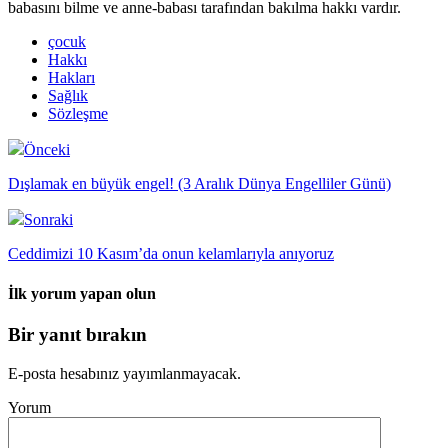
babasını bilme ve anne-babası tarafından bakılma hakkı vardır.
çocuk
Hakkı
Hakları
Sağlık
Sözleşme
Önceki
Dışlamak en büyük engel! (3 Aralık Dünya Engelliler Günü)
Sonraki
Ceddimizi 10 Kasım’da onun kelamlarıyla anıyoruz
İlk yorum yapan olun
Bir yanıt bırakın
E-posta hesabınız yayımlanmayacak.
Yorum