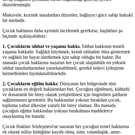
düzenlenmiştir.
Mukavele, kozmik standartları düzenler, bağlayıcı güce sahip hukukî
bir metindir.
Çocuk haklarını daha ayrıntılı incelemek gerekirse, başlıkları şu
biçimde açıklayabiliriz:
1. Çocukların sıhhat ve yaşama hakkı.
Sıhhat hakkının temeli
yaşama hakkıdır. Sağlıklı büyümek, kendi sıhhatine itina göstermek
ve sağlıklı bir hayat sürdürmek için sahip olduğu bir haktır. Bu
manada çocuk haklarına nazaran her çocuk ulaşılabilir en yüksek
sıhhat standartlarından yararlanabilmeli, gerekli tedavi iyileşirme
hizmetleirden faydalanabilmelidir.
2. Çocukların eğitim hakkı:
Dünyanın her bölgesinde tüm
çocukların en değerli haklarından biri. Çocuğun eğitilmesi, kültürlü
ve donanımlı bir birey olarak yetiştirilmesi için öngörülen şartların
sağlanmasını gerektirir. Bu hakkından yoksun bırakılan çocuk,
topluma yahut ülkesine yararlı bir birey olamaz. Bu manada
çocuğun eğitim hakkından yoksun bırakılması maddelerce
onaylanmış bir hatadır.
Çocuk Hakları Sözleşmesi'ne nazaran her çocuğun temel haklarına
ek olarak nüfus kütüğüne kayıtlı olma, isim, vatandaşlık, anne-