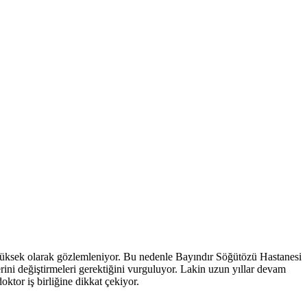
de yüksek olarak gözlemleniyor. Bu nedenle Bayındır Söğütözü Hastanesi
erini değiştirmeleri gerektiğini vurguluyor. Lakin uzun yıllar devam
ktor iş birliğine dikkat çekiyor.