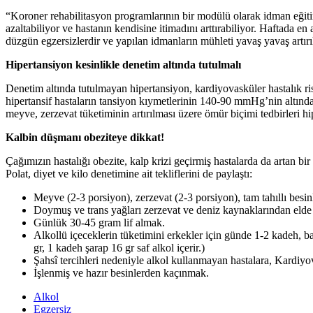
“Koroner rehabilitasyon programlarının bir modülü olarak idman eğitimi
azaltabiliyor ve hastanın kendisine itimadını arttırabiliyor. Haftada en
düzgün egzersizlerdir ve yapılan idmanların mühleti yavaş yavaş artı
Hipertansiyon kesinlikle denetim altında tutulmalı
Denetim altında tutulmayan hipertansiyon, kardiyovasküler hastalık ri
hipertansif hastaların tansiyon kıymetlerinin 140-90 mmHg’nin altında ol
meyve, zerzevat tüketiminin artırılması üzere ömür biçimi tedbirleri h
Kalbin düşmanı obeziteye dikkat!
Çağımızın hastalığı obezite, kalp krizi geçirmiş hastalarda da artan bi
Polat, diyet ve kilo denetimine ait tekliflerini de paylaştı:
Meyve (2-3 porsiyon), zerzevat (2-3 porsiyon), tam tahıllı besinle
Doymuş ve trans yağları zerzevat ve deniz kaynaklarından elde
Günlük 30-45 gram lif almak.
Alkollü içeceklerin tüketimini erkekler için günde 1-2 kadeh, b
gr, 1 kadeh şarap 16 gr saf alkol içerir.)
Şahsî tercihleri nedeniyle alkol kullanmayan hastalara, Kardiyo
İşlenmiş ve hazır besinlerden kaçınmak.
Alkol
Egzersiz