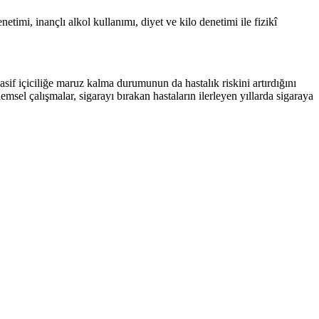
timi, inançlı alkol kullanımı, diyet ve kilo denetimi ile fizikî
sif içiciliğe maruz kalma durumunun da hastalık riskini artırdığını
sel çalışmalar, sigarayı bırakan hastaların ilerleyen yıllarda sigaraya