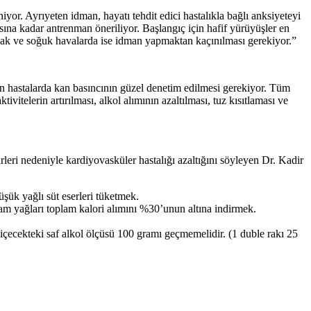
yor. Ayrıyeten idman, hayatı tehdit edici hastalıkla bağlı anksiyeteyi
tasına kadar antrenman öneriliyor. Başlangıç için hafif yürüyüşler en
ıcak ve soğuk havalarda ise idman yapmaktan kaçınılması gerekiyor.”
en hastalarda kan basıncının güzel denetim edilmesi gerekiyor. Tüm
vitelerin artırılması, alkol alımının azaltılması, tuz kısıtlaması ve
rleri nedeniyle kardiyovasküler hastalığı azaltığını söyleyen Dr. Kadir
düşük yağlı süt eserleri tüketmek.
am yağları toplam kalori alımını %30’unun altına indirmek.
 içecekteki saf alkol ölçüsü 100 gramı geçmemelidir. (1 duble rakı 25