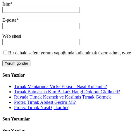
İsim
*
E-posta
*
Web sitesi
Bir dahaki sefere yorum yaptığımda kullanılmak üzere adımı, e-post
Son Yazılar
Tırnak Mantarında Vicks Etkisi – Nasıl Kullanılır?
Tırnak Batmasına Kim Bakar? Hangi Doktora Gidilmeli?
Rüyada Tırnak Kesmek ve Kesilmiş Tırnak Görmek
Protez Tırnak Abdest Geçirir Mi?
Protez Tırnak Nasıl Çıkarılır?
Son Yorumlar
Son Yazılar