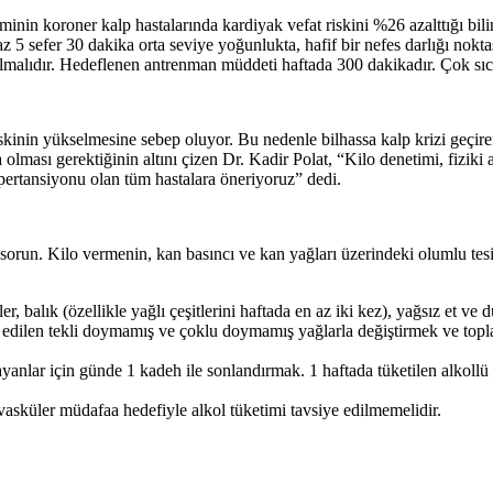
nin koroner kalp hastalarında kardiyak vefat riskini %26 azalttığı bilini
 az 5 sefer 30 dakika orta seviye yoğunlukta, hafif bir nefes darlığı nok
rılmalıdır. Hedeflenen antrenman müddeti haftada 300 dakikadır. Çok s
skinin yükselmesine sebep oluyor. Bu nedenle bilhassa kalp krizi geçir
ması gerektiğinin altını çizen Dr. Kadir Polat, “Kilo denetimi, fiziki akti
ipertansiyonu olan tüm hastalara öneriyoruz” dedi.
r sorun. Kilo vermenin, kan basıncı ve kan yağları üzerindeki olumlu tesi
r, balık (özellikle yağlı çeşitlerini haftada en az iki kez), yağsız et ve 
 edilen tekli doymamış ve çoklu doymamış yağlarla değiştirmek ve topl
ayanlar için günde 1 kadeh ile sonlandırmak. 1 haftada tüketilen alkollü
vasküler müdafaa hedefiyle alkol tüketimi tavsiye edilmemelidir.