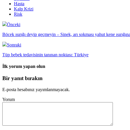
Hasta
Kalp Krizi
Risk
Önceki
Böcek ısırığı deyip geçmeyin – Sinek, arı sokması yahut kene ısırığına
Sonraki
Tüp bebek tedavisinin tanınan noktası: Türkiye
İlk yorum yapan olun
Bir yanıt bırakın
E-posta hesabınız yayımlanmayacak.
Yorum