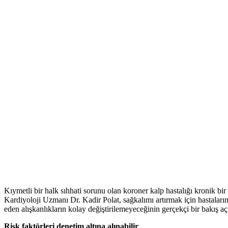
Kıymetli bir halk sıhhati sorunu olan koroner kalp hastalığı kronik b
Kardiyoloji Uzmanı Dr. Kadir Polat, sağkalımı artırmak için hastaların 
eden alışkanlıkların kolay değiştirilemeyeceğinin gerçekçi bir bakış a
Risk faktörleri denetim altına alınabilir