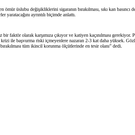
ömür üslubu değişikliklerini sigaranın bırakılması, sıkı kan basıncı dene
rler yaratacağını ayrıntılı biçimde anlattı.
 bir faktör olarak karşımıza çıkıyor ve katiyen kaçınılması gerekiyor. Pa
 krizi ile başvurma riski içmeyenlere nazaran 2-3 kat daha yüksek. Gözlem
bırakılması tüm ikincil korunma ölçütlerinde en tesir olanı” dedi.